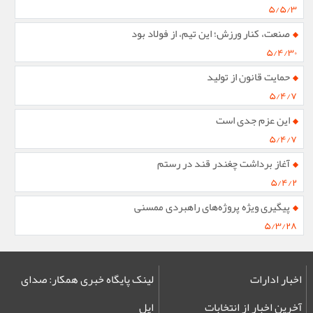
۵/۵/۳
صنعت، کنار ورزش؛ این تیم، از فولاد بود
۵/۴/۳۰
حمایت قانون از تولید
۵/۴/۷
این عزم جدی است
۵/۴/۷
آغاز برداشت چغندر قند در رستم
۵/۴/۲
پیگیری ویژه پروژه‌های راهبردی ممسنی
۵/۳/۲۸
اخبار ادارات
لینک پایگاه خبری همکار: صدای
آخرین اخبار از انتخابات
ایل