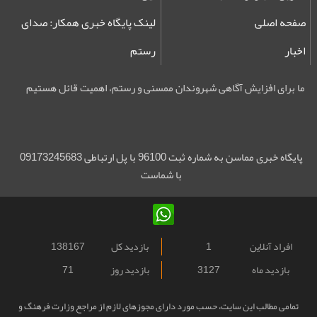
صفحه اصلی
لینک پایگاه خبری همکار: صدای
اخبار
رستم
ما برای افزایش آگاهی شهروندان ممسنی و رستم، اهمیت قائل هستیم
پایگاه خبری مماسن به شماره ثبت 96100 با پل ارتباطی 09173245683
با شماست
افراد آنلاین
1
بازدید کل
138167
بازدید ماه
3127
بازدید روز
71
تمامی مطالب این سایت، حسب مورد دارای مجوزهای لازم از مراجع وزارت فرهنگ و