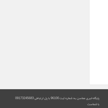
پایگاه خبری مماسن به شماره ثبت 96100 با پل ارتباطی 09173245683
با شماست