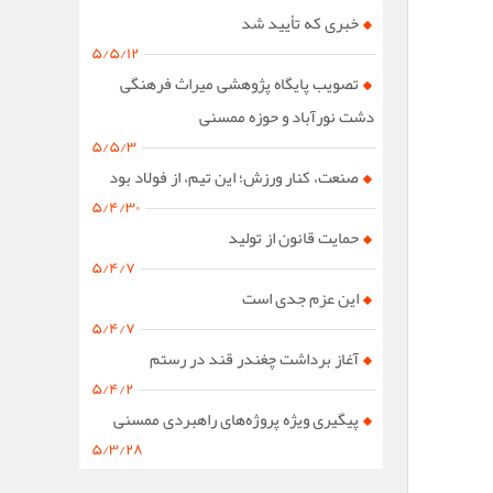
خبری که تأیید شد
۵/۵/۱۲
تصویب پایگاه پژوهشی میراث فرهنگی
دشت نورآباد و حوزه ممسنی
۵/۵/۳
صنعت، کنار ورزش؛ این تیم، از فولاد بود
۵/۴/۳۰
حمایت قانون از تولید
۵/۴/۷
این عزم جدی است
۵/۴/۷
آغاز برداشت چغندر قند در رستم
۵/۴/۲
پیگیری ویژه پروژه‌های راهبردی ممسنی
۵/۳/۲۸