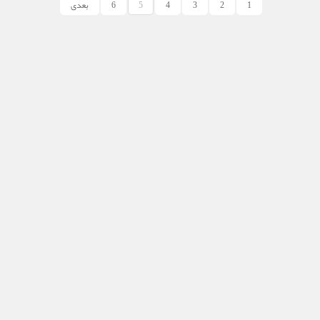
1
2
3
4
5
6
بعدی
آخرین اخبار
آقای نماینده کجاست؟
۵/۵/۱۸
پایان یک دهه انتظار در بزرگترین روستای شهرستان رستم؛ اعتبارات
«بابامیدان» اصلاح شد
۵/۵/۱۲
خبری که تأیید شد